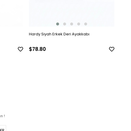
Hardy Siyah Erkek Deri Ayakkabı
Hardy
$78.80
$78
n !
ER