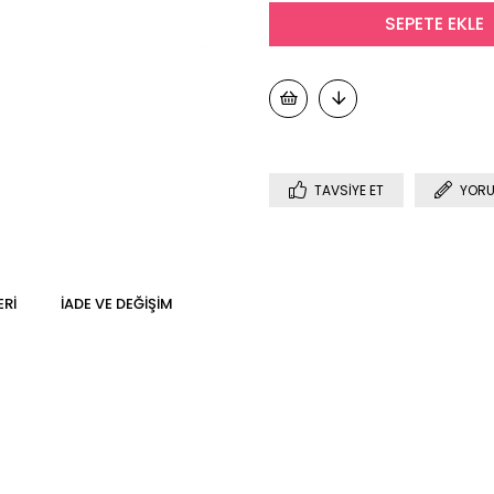
TAVSIYE ET
YORU
ERI
İADE VE DEĞIŞIM