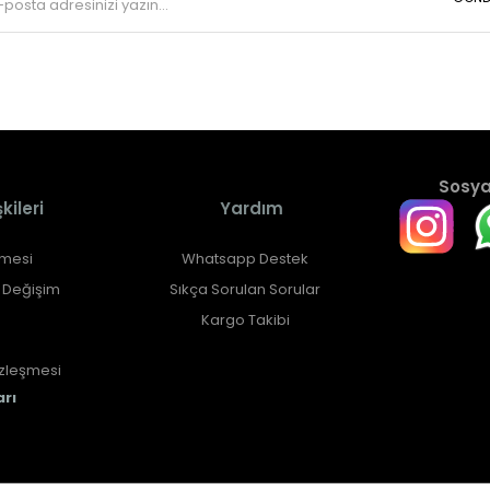
Sosyal
ileri
Yardım
şmesi
Whatsapp Destek
e Değişim
Sıkça Sorulan Sorular
Kargo Takibi
özleşmesi
arı