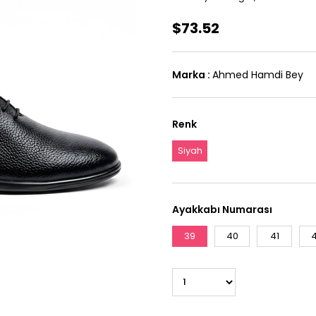
$73.52
Marka
:
Ahmed Hamdi Bey
Renk
Siyah
Ayakkabı Numarası
39
40
41