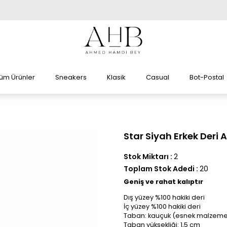
üm Ürünler
Sneakers
Klasik
Casual
Bot-Postal
Star Siyah Erkek Deri 
Stok Miktarı
:
2
Toplam Stok Adedi
:
20
Geniş ve rahat kalıptır
Dış yüzey %100 hakiki deri
İç yüzey %100 hakiki deri
Taban: kauçuk (esnek malzeme
Taban yüksekliği: 1,5 cm