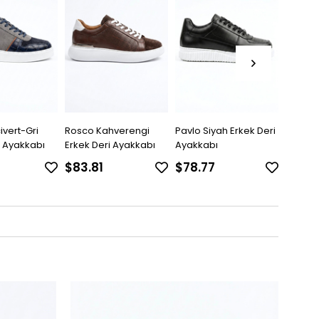
hverengi
Pavlo Siyah Erkek Deri
Rugero Siyah Erkek
Franco
i Ayakkabı
Ayakkabı
Deri Ayakkabı
Deri A
$78.77
$89.27
$89.