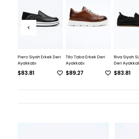
ek Deri
Tito Taba Erkek Deri
Riva Siyah Süet Erkek
Hugo Siyah E
Ayakkabı
Deri Ayakkabı
Ayakkabı
$89.27
$83.81
$83.81