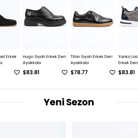
rkek Deri
Titan Siyah Erkek Deri
Yanko Lacivert-Gri
Rosco Ka
Ayakkabı
Erkek Deri Ayakkabı
Erkek Der
$78.77
$83.81
$83.81
Yeni Sezon